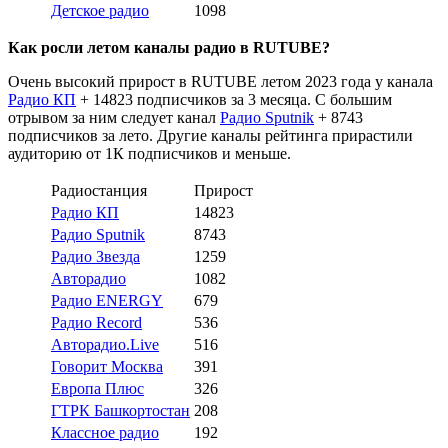
Детское радио
1098
Как росли летом каналы радио в RUTUBE?
Очень высокий прирост в RUTUBE летом 2023 года у канала
Радио КП
+ 14823 подписчиков за 3 месяца. С большим
отрывом за ним следует канал
Радио Sputnik
+ 8743
подписчиков за лето. Другие каналы рейтинга прирастили
аудиторию от 1К подписчиков и меньше.
Радиостанция
Прирост
Радио КП
14823
Радио Sputnik
8743
Радио Звезда
1259
Авторадио
1082
Радио ENERGY
679
Радио Record
536
Авторадио.Live
516
Говорит Москва
391
Европа Плюс
326
ГТРК Башкортостан
208
Классное радио
192