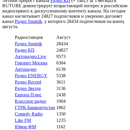
Летний прирост канала
Радио КП
(+ 14823 за 3 месяца) в
RUTUBE демонстрирует возрастающий интерес в российском
видеосервисе к дискуссионному контенту канала. На сегодня
канал насчитывает 24827 подписчиков и уверенно догоняет
канал
Радио Sputnik
, у которого 28434 подписчиков на конец
августа.
Радиостанция
Август
Радио Sputnik
28434
Радио КП
24827
Авторадио.Live
9573
Говорит Москва
6304
Авторадио
6139
Радио ENERGY
5338
Радио Record
3611
Радио Звезда
3136
Европа Плюс
2438
Классное радио
1904
ГТРК Башкортостан
1862
Comedy Radio
1350
Like FM
1235
Юмор ФМ
1162